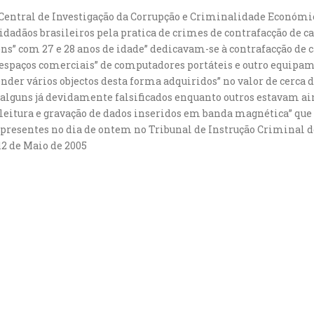
o Central de Investigação da Corrupção e Criminalidade Económi
idadãos brasileiros pela pratica de crimes de contrafacção de ca
ns” com 27 e 28 anos de idade” dedicavam-se à contrafacção de c
spaços comerciais” de computadores portáteis e outro equipa
eender vários objectos desta forma adquiridos” no valor de cerca 
 alguns já devidamente falsificados enquanto outros estavam ai
 leitura e gravação de dados inseridos em banda magnética” q
 presentes no dia de ontem no Tribunal de Instrução Criminal de
12 de Maio de 2005