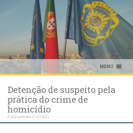
Skip
to
content
MENU
Detenção de suspeito pela
prática do crime de
homicídio
Publicado em
17/10/2011