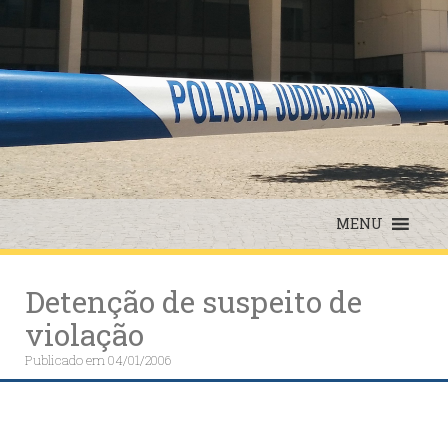
Skip
to
content
MENU
Detenção de suspeito de
violação
Publicado em
04/01/2006