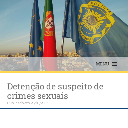
Skip
to
content
MENU
Detenção de suspeito de
crimes sexuais
Publicado em
28/10/2005