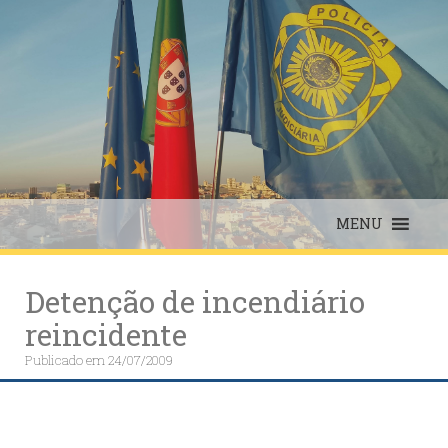
Skip
to
content
MENU
Detenção de incendiário
reincidente
Publicado em
24/07/2009