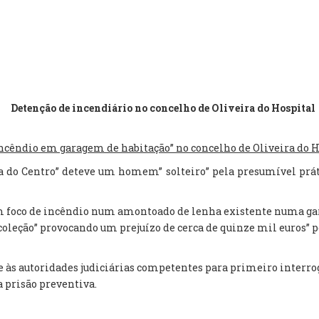
Detenção de incendiário no concelho de Oliveira do Hospital
cêndio em garagem de habitação” no concelho de Oliveira do H
ria do Centro” deteve um homem” solteiro” pela presumível prá
 um foco de incêndio num amontoado de lenha existente numa g
coleção” provocando um prejuízo de cerca de quinze mil euros” 
nte às autoridades judiciárias competentes para primeiro interro
a prisão preventiva.