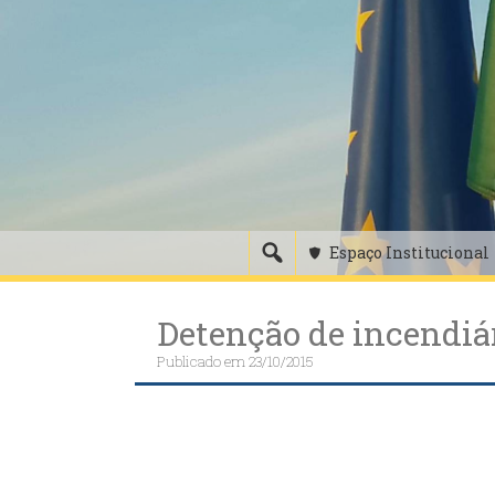
Skip
to
content
Espaço Institucional
Detenção de incendiár
Publicado em
23/10/2015