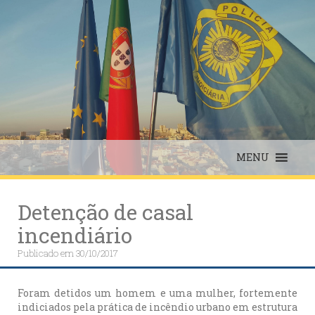
Skip
to
content
MENU
Detenção de casal
incendiário
Publicado em
30/10/2017
Foram detidos um homem e uma mulher, fortemente
indiciados pela prática de incêndio urbano em estrutura