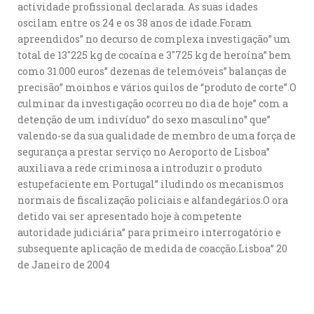
actividade profissional declarada. As suas idades
oscilam entre os 24 e os 38 anos de idade.Foram
apreendidos” no decurso de complexa investigação” um
total de 13″225 kg de cocaína e 3″725 kg de heroína” bem
como 31.000 euros” dezenas de telemóveis” balanças de
precisão” moinhos e vários quilos de “produto de corte”.O
culminar da investigação ocorreu no dia de hoje” com a
detenção de um indivíduo” do sexo masculino” que”
valendo-se da sua qualidade de membro de uma força de
segurança a prestar serviço no Aeroporto de Lisboa”
auxiliava a rede criminosa a introduzir o produto
estupefaciente em Portugal” iludindo os mecanismos
normais de fiscalização policiais e alfandegários.O ora
detido vai ser apresentado hoje à competente
autoridade judiciária” para primeiro interrogatório e
subsequente aplicação de medida de coacção.Lisboa” 20
de Janeiro de 2004