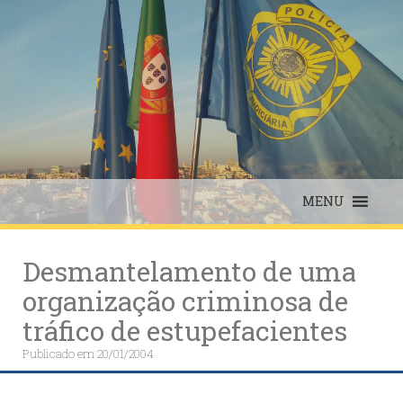
Skip
to
content
MENU
Desmantelamento de uma
organização criminosa de
tráfico de estupefacientes
Publicado em
20/01/2004