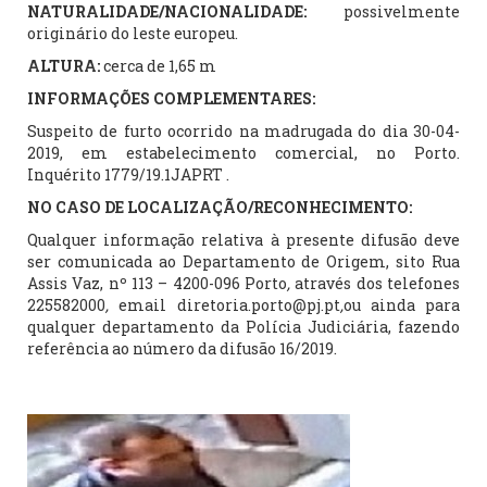
NATURALIDADE/NACIONALIDADE:
possivelmente
originário do leste europeu.
ALTURA:
cerca de 1,65 m
INFORMAÇÕES COMPLEMENTARES:
Suspeito de furto ocorrido na madrugada do dia 30-04-
2019, em estabelecimento comercial, no Porto.
Inquérito 1779/19.1JAPRT .
NO CASO DE LOCALIZAÇÃO/RECONHECIMENTO:
Qualquer informação relativa à presente difusão deve
ser comunicada ao Departamento de Origem, sito Rua
Assis Vaz, nº 113 – 4200-096 Porto
,
através dos telefones
225582000
,
email diretoria.porto@pj.pt
,
ou ainda para
qualquer departamento da Polícia Judiciária, fazendo
referência ao número da difusão 16/2019.