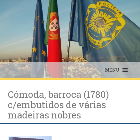
Skip
to
content
MENU
Cómoda, barroca (1780)
c/embutidos de várias
madeiras nobres