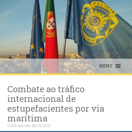
Skip
to
content
MENU
Combate ao tráfico
internacional de
estupefacientes por via
marítima
Publicado em
28/09/2023