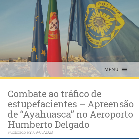
Skip
to
content
MENU
Combate ao tráfico de
estupefacientes – Apreensão
de “Ayahuasca” no Aeroporto
Humberto Delgado
Publicado em
09/05/2023