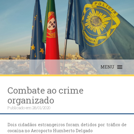
Skip
to
content
MENU
Combate ao crime
organizado
Publicado em
28/01/2020
Dois cidadãos estrangeiros foram detidos por tráfico de
cocaína no Aeroporto Humberto Delgado