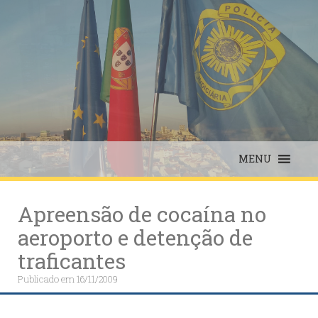
Skip
to
content
MENU
Apreensão de cocaína no
aeroporto e detenção de
traficantes
Publicado em
16/11/2009