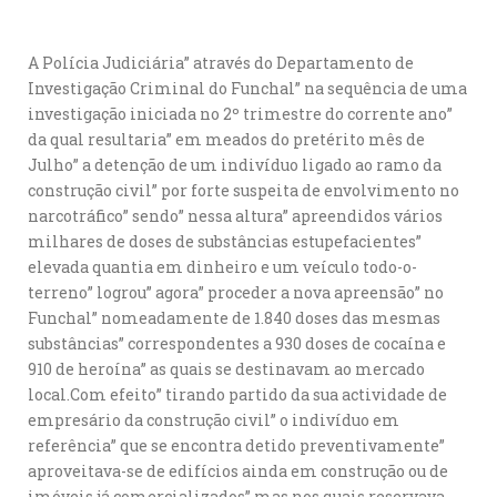
A Polícia Judiciária” através do Departamento de
Investigação Criminal do Funchal” na sequência de uma
investigação iniciada no 2º trimestre do corrente ano”
da qual resultaria” em meados do pretérito mês de
Julho” a detenção de um indivíduo ligado ao ramo da
construção civil” por forte suspeita de envolvimento no
narcotráfico” sendo” nessa altura” apreendidos vários
milhares de doses de substâncias estupefacientes”
elevada quantia em dinheiro e um veículo todo-o-
terreno” logrou” agora” proceder a nova apreensão” no
Funchal” nomeadamente de 1.840 doses das mesmas
substâncias” correspondentes a 930 doses de cocaína e
910 de heroína” as quais se destinavam ao mercado
local.Com efeito” tirando partido da sua actividade de
empresário da construção civil” o indivíduo em
referência” que se encontra detido preventivamente”
aproveitava-se de edifícios ainda em construção ou de
imóveis já comercializados” mas nos quais reservava