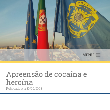
Skip
to
content
MENU
Apreensão de cocaína e
heroína
Publicado em
30/09/2003