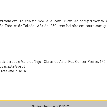
bricada em Toledo no Séc. XIX, com 42cm de comprimento. 
ão ,Fábrica de Toledo - Año de 1859,, tem bainha em couro com 
a de Lisboa e Vale do Tejo - Obras de Arte, Rua Gomes Freire, 174, 
obras.arte@pj.pt
lícia Judiciária.
Polícia Judiciária © 2017