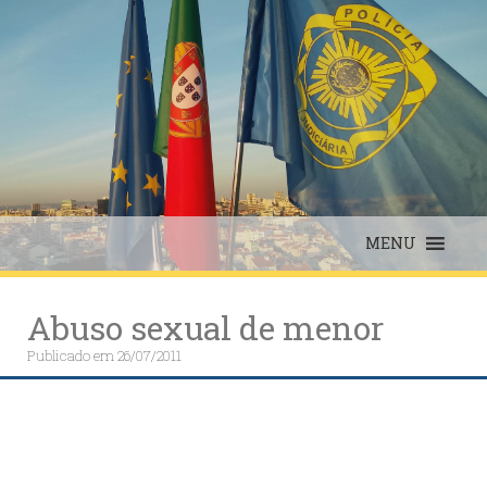
Skip
to
content
MENU
Abuso sexual de menor
Publicado em
26/07/2011