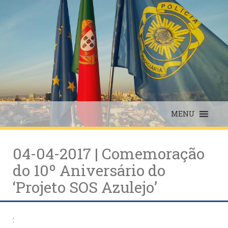
Skip
to
content
MENU
04-04-2017 | Comemoração
do 10º Aniversário do
‘Projeto SOS Azulejo’
: