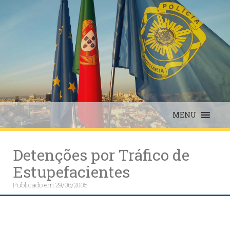
Skip
to
content
MENU
Detenções por Tráfico de
Estupefacientes
Publicado em
29/06/2005