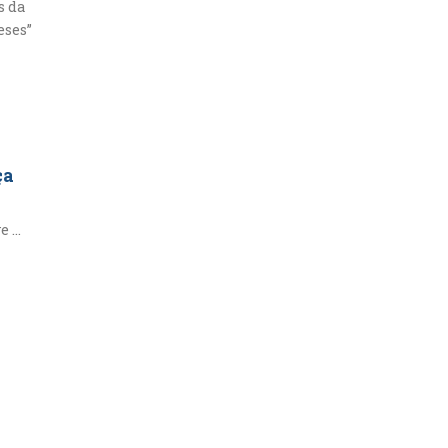
s da
eses”
ça
 ...