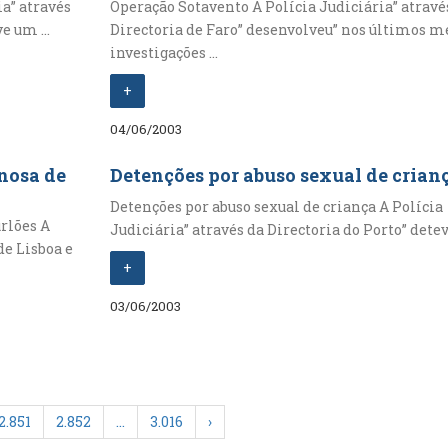
a” através
Operação Sotavento A Polícia Judiciária” atravé
e um ...
Directoria de Faro” desenvolveu” nos últimos m
investigações ...
+
04/06/2003
nosa de
Detenções por abuso sexual de crian
Detenções por abuso sexual de criança A Polícia
rlões A
Judiciária” através da Directoria do Porto” deteve
de Lisboa e
+
03/06/2003
2.851
2.852
…
3.016
›