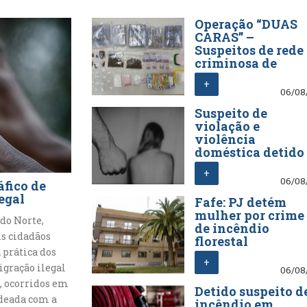
Operação “DUAS
CARAS” –
Suspeitos de rede
criminosa de
tráfico de
+
estupefacientes
06/08
detidos em Lagos
Suspeito de
violação e
violência
doméstica detido
nos Açores
+
06/08
áfico de
egal
Fafe: PJ detém
mulher por crime
 do Norte,
de incêndio
is cidadãos
florestal
 prática dos
+
igração ilegal
06/08
, ocorridos em
Detido suspeito d
adeada com a
incêndio em