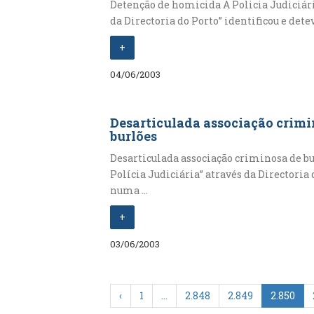
Detenção de homicida A Policia Judiciári
da Directoria do Porto” identificou e detev
+
04/06/2003
Desarticulada associação crimi
burlões
Desarticulada associação criminosa de bu
Polícia Judiciária” através da Directoria 
numa ...
+
03/06/2003
‹
1
…
2.848
2.849
2.850