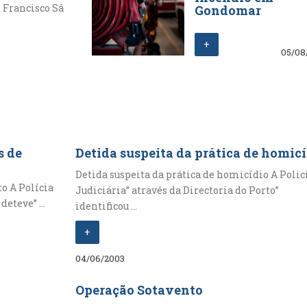
 Francisco Sá
Gondomar
+
05/08
s de
Detida suspeita da prática de homic
Detida suspeita da prática de homicídio A Polic
to A Polícia
Judiciária” através da Directoria do Porto”
eteve” ...
identificou ...
+
04/06/2003
Operação Sotavento