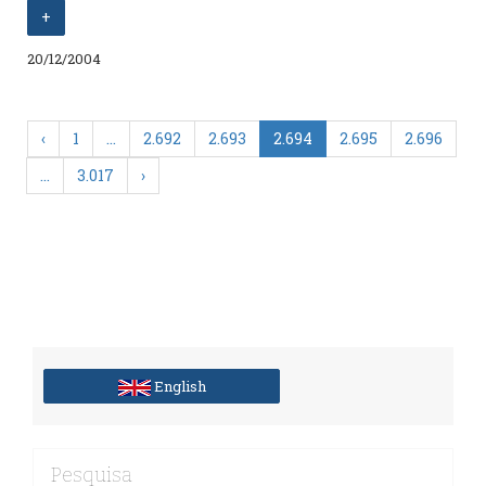
+
20/12/2004
‹
1
…
2.692
2.693
2.694
2.695
2.696
…
3.017
›
English
Pesquisa